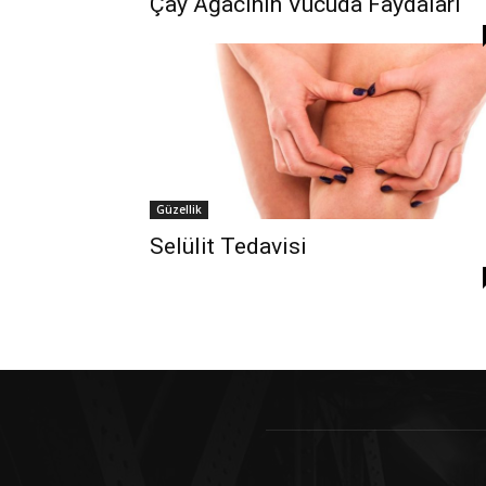
Çay Ağacının Vücuda Faydaları
Güzellik
Selülit Tedavisi