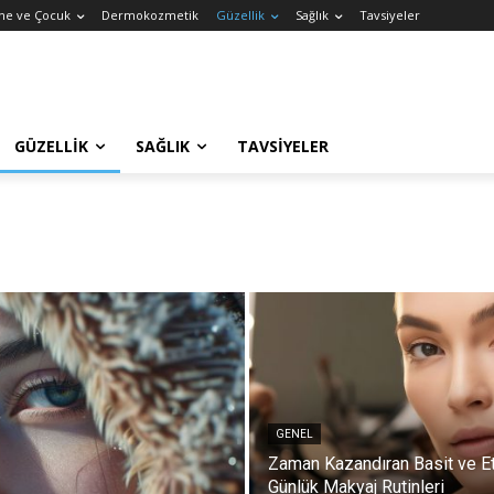
ne ve Çocuk
Dermokozmetik
Güzellik
Sağlık
Tavsiyeler
GÜZELLIK
SAĞLIK
TAVSIYELER
GENEL
Zaman Kazandıran Basit ve Et
Günlük Makyaj Rutinleri