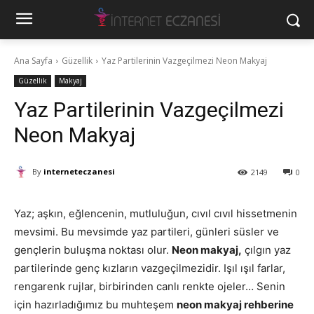
Ana Sayfa
Güzellik
Yaz Partilerinin Vazgeçilmezi Neon Makyaj
Güzellik
Makyaj
Yaz Partilerinin Vazgeçilmezi
Neon Makyaj
By
interneteczanesi
2149
0
Yaz; aşkın, eğlencenin, mutluluğun, cıvıl cıvıl hissetmenin
mevsimi. Bu mevsimde yaz partileri, günleri süsler ve
gençlerin buluşma noktası olur.
Neon makyaj,
çılgın yaz
partilerinde genç kızların vazgeçilmezidir. Işıl ışıl farlar,
rengarenk rujlar, birbirinden canlı renkte ojeler… Senin
için hazırladığımız bu muhteşem
neon makyaj rehberine