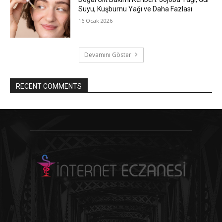
Suyu, Kuşburnu Yağı ve Daha Fazlası
16 Ocak 2026
Devamını Göster
RECENT COMMENTS