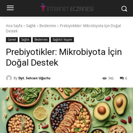
Ana Sayfa
Sağlık
Beslenme
Prebiyotikler: Mikrobiyota İçin Doğal
Destek
Genel
Sağlık
Beslenme
Sağlıklı Yaşam
Prebiyotikler: Mikrobiyota İçin
Doğal Destek
By
Dyt. Selcan Uğurlu
745
0