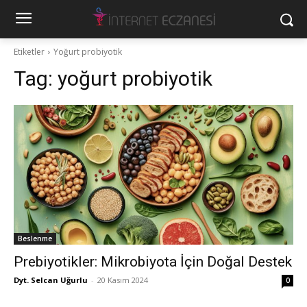
Etiketler
Yoğurt probiyotik
Tag:
yoğurt probiyotik
Beslenme
Prebiyotikler: Mikrobiyota İçin Doğal Destek
Dyt. Selcan Uğurlu
-
20 Kasım 2024
0