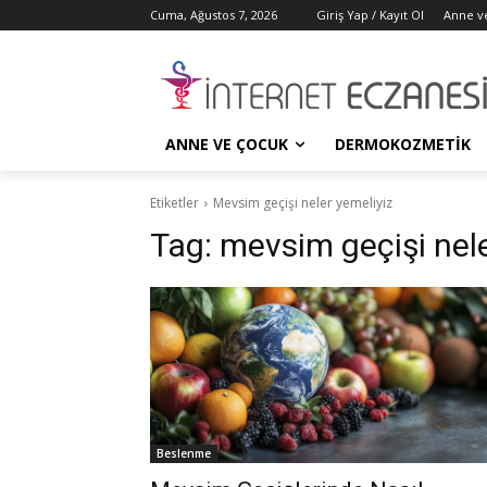
Cuma, Ağustos 7, 2026
Giriş Yap / Kayıt Ol
Anne v
ANNE VE ÇOCUK
DERMOKOZMETIK
Etiketler
Mevsim geçişi neler yemeliyiz
Tag:
mevsim geçişi nele
Beslenme