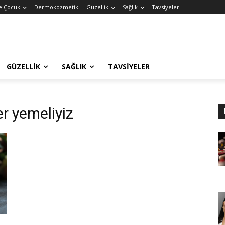
e Çocuk
Dermokozmetik
Güzellik
Sağlık
Tavsiyeler
GÜZELLIK
SAĞLIK
TAVSIYELER
r yemeliyiz