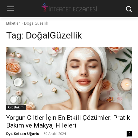
Etiketler
DoğalGüzellik
Tag:
DoğalGüzellik
Cilt Bakımı
Yorgun Ciltler İçin En Etkili Çözümler: Pratik
Bakım ve Makyaj Hileleri
Dyt. Selcan Uğurlu
-
30 Aralık 2024
0